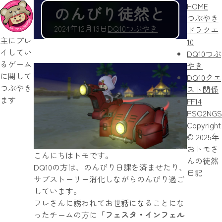
HOME
のんびり徒然と
つぶやき
2024年12月13日
DQ10つぶやき
ドラクエ
主にプレ
10
イしてい
DQ10つぶ
るゲーム
やき
に関して
DQ10クエ
つぶやき
スト関係
ます
FF14
PSO2NGS
Copyright
© 2025年
おトモさ
こんにちはトモです。
んの徒然
DQ10の方は、のんびり日課を済ませたり、
日記
サブストーリー消化しながらのんびり過ご
しています。
フレさんに誘われてお世話になることにな
ったチームの方に「
フェスタ・インフェル