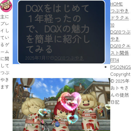
HOME
DQXをはじめて
つぶやき
１年経ったの
主に
ドラクエ
プレ
10
で、DQXの魅力
イし
DQ10つぶ
を簡単に紹介し
てい
やき
るゲ
てみる
DQ10クエ
ーム
スト関係
2025年7月17日
DQ10つぶやき
に関
FF14
して
PSO2NGS
つぶ
Copyright
やき
© 2025年
ます
おトモさ
んの徒然
日記