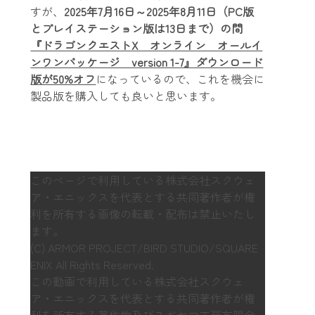
すが、
2025年7月16日～2025年8月11日（PC版
とプレイステーション版は13日まで）の間
『ドラゴンクエストX オンライン オールイ
ンワンパッケージ version 1-7』ダウンロード
版が50%オフ
になっているので、これを機会に
製品版を購入しても良いと思います。
このページで利用している株式会社スクウェ
ア・エニックスを代表とする共同著作者が権
利を所有する画像の転載・配布は禁止いたし
ます。
(C) ARMOR PROJECT/BIRD STUDIO/SQUARE
ENIX All Rights Reserved.
この動画で利用している株式会社スクウェ
ア・エニックスを代表とする共同著作者が権