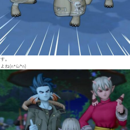
です。
*´ω`*n)