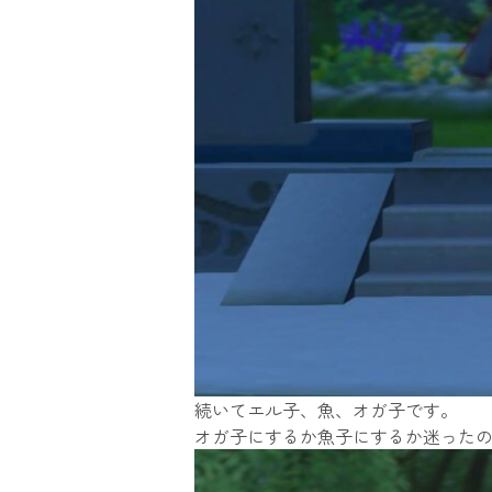
続いてエル子、魚、オガ子です。
オガ子にするか魚子にするか迷った