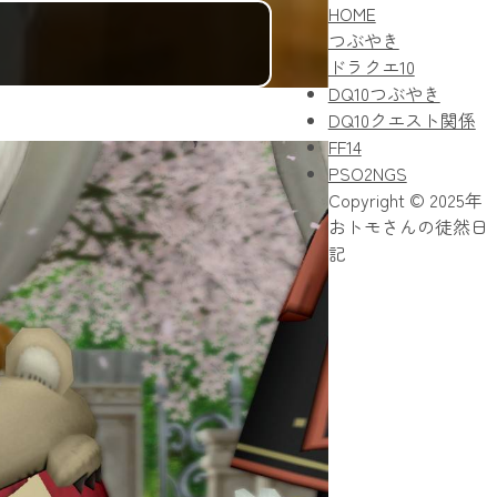
HOME
つぶやき
ドラクエ10
DQ10つぶやき
DQ10クエスト関係
FF14
PSO2NGS
Copyright © 2025年
おトモさんの徒然日
記